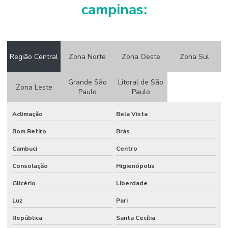
campinas:
Região Central
Zona Norte
Zona Oeste
Zona Sul
Grande São
Litoral de São
Zona Leste
Paulo
Paulo
Aclimação
Bela Vista
Bom Retiro
Brás
Cambuci
Centro
Consolação
Higienópolis
Glicério
Liberdade
Luz
Pari
República
Santa Cecília