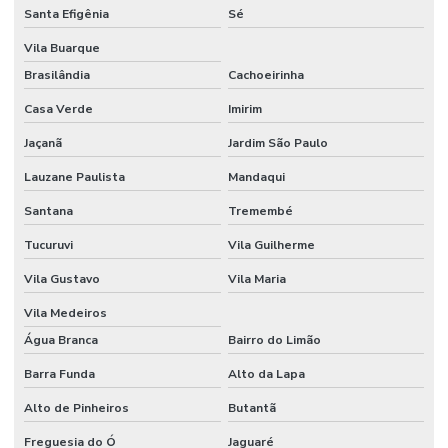
Santa Efigênia
Sé
Vila Buarque
Brasilândia
Cachoeirinha
Casa Verde
Imirim
Jaçanã
Jardim São Paulo
Lauzane Paulista
Mandaqui
Santana
Tremembé
Tucuruvi
Vila Guilherme
Vila Gustavo
Vila Maria
Vila Medeiros
Água Branca
Bairro do Limão
Barra Funda
Alto da Lapa
Alto de Pinheiros
Butantã
Freguesia do Ó
Jaguaré