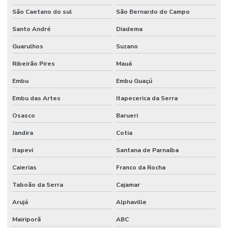
São Caetano do sul
São Bernardo do Campo
Santo André
Diadema
Guarulhos
Suzano
Ribeirão Pires
Mauá
Embu
Embu Guaçú
Embu das Artes
Itapecerica da Serra
Osasco
Barueri
Jandira
Cotia
Itapevi
Santana de Parnaíba
Caierias
Franco da Rocha
Taboão da Serra
Cajamar
Arujá
Alphaville
Mairiporã
ABC