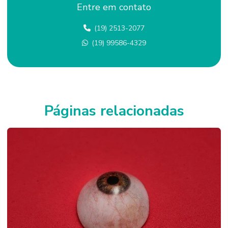
Entre em contato
Lentes esclerais custo
(19) 2513-2077
Lentes esclerais e semi esclerais
(19) 99586-4329
Lentes esclerais onde encontrar
Lentes esclerais preço
Lentes esclerais em sp
Lentes esclerais valor
Páginas relacionadas
Preço de prótese ocular
Prótese globo ocular
Prótese ocular
Prótese ocular para acidentados
Prótese ocular em campinas
Prótese ocular para criança