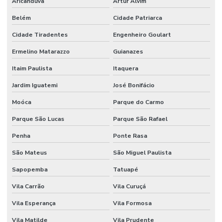
Aricanduva
Artur Alvim
Belém
Cidade Patriarca
Cidade Tiradentes
Engenheiro Goulart
Ermelino Matarazzo
Guianazes
Itaim Paulista
Itaquera
Jardim Iguatemi
José Bonifácio
Moóca
Parque do Carmo
Parque São Lucas
Parque São Rafael
Penha
Ponte Rasa
São Mateus
São Miguel Paulista
Sapopemba
Tatuapé
Vila Carrão
Vila Curuçá
Vila Esperança
Vila Formosa
Vila Matilde
Vila Prudente