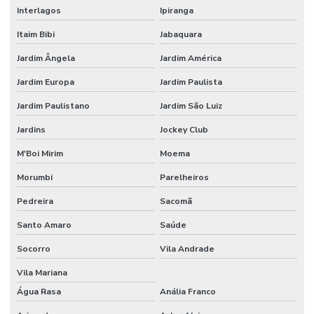
Interlagos
Ipiranga
Itaim Bibi
Jabaquara
Jardim Ângela
Jardim América
Jardim Europa
Jardim Paulista
Jardim Paulistano
Jardim São Luiz
Jardins
Jockey Club
M'Boi Mirim
Moema
Morumbi
Parelheiros
Pedreira
Sacomã
Santo Amaro
Saúde
Socorro
Vila Andrade
Vila Mariana
Água Rasa
Anália Franco