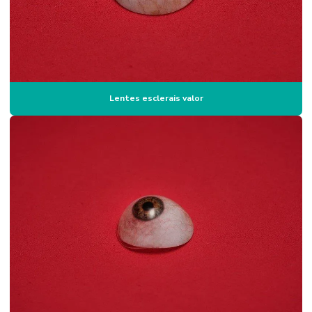
Prótese ocular individualizada
Prótese ocular infantil
Protese ocular sob medida
Prótese ocular com movimento
Lentes esclerais valor
Prótese ocular com movimento preço
Prótese ocular para olho atrofiado
Prótese ocular onde comprar
Prótese ocular preço
Prótese ocular quanto custa
Prótese ocular que se movimenta
Prótese ocular em sp
Prótese ocular sp preço