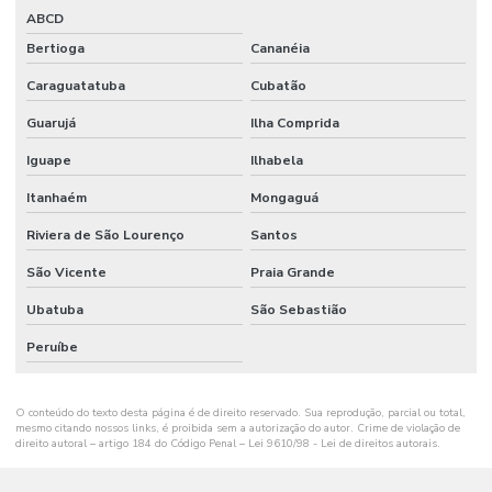
ABCD
Bertioga
Cananéia
Caraguatatuba
Cubatão
Guarujá
Ilha Comprida
Iguape
Ilhabela
Itanhaém
Mongaguá
Riviera de São Lourenço
Santos
São Vicente
Praia Grande
Ubatuba
São Sebastião
Peruíbe
O conteúdo do texto desta página é de direito reservado. Sua reprodução, parcial ou total,
mesmo citando nossos links, é proibida sem a autorização do autor. Crime de violação de
direito autoral – artigo 184 do Código Penal –
Lei 9610/98 - Lei de direitos autorais
.