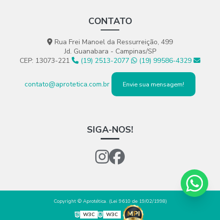
CONTATO
Rua Frei Manoel da Ressurreição, 499
Jd. Guanabara - Campinas/SP
CEP: 13073-221
(19) 2513-2077
(19) 99586-4329
contato@aprotetica.com.br
Envie sua mensagem!
SIGA-NOS!
Copyright © Aprotética. (Lei 9610 de 19/02/1998)
W3C
W3C