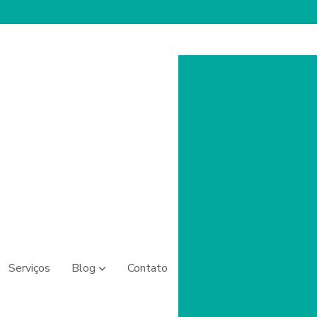
Comprar prótese ocular
Expansor de cav
Lente escle
Lente escleral quanto cu
Lentes esclerais colorid
Lentes esclerais e
Lentes esclerais preç
Preço de prótese 
Serviços
Blog
Contato
Prótese ocular 
Prótese ocular