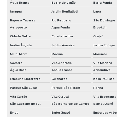
Água Branca
Bairro do Limão
Barra Funda
Jaraguá
Jardim Bonfiglioli
Lapa
Raposo Tavares
Rio Pequeno
São Domingos
Aeroporto
Água Funda
Brooklin
Cidade Dutra
Cidade Jardim
Grajaú
Jardim Ângela
Jardim América
Jardim Europa
M'Boi Mirim
Moema
Morumbi
Socorro
Vila Andrade
Vila Mariana
Água Rasa
Anália Franco
Aricanduva
Ermelino Matarazzo
Guianazes
Itaim Paulista
Parque São Lucas
Parque São Rafael
Penha
Vila Carrão
Vila Curuçá
Vila Esperança
São Caetano do sul
São Bernardo do Campo
Santo André
Embu
Embu Guaçú
Embu das Arte