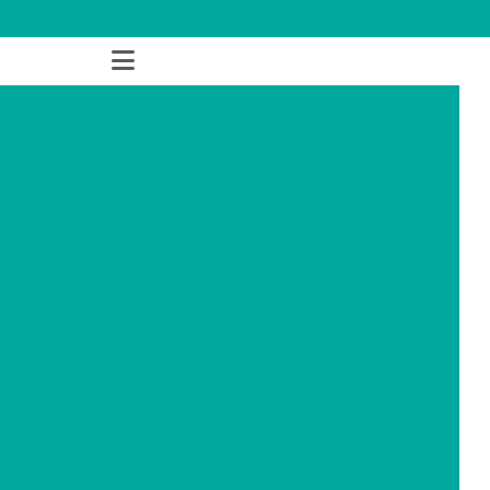
(19) 2513-2077
(19) 99586-4329
contato@aprotetica.com.br
Confecção de protese ocular
Expansor de cavidade
idade ocular
Fabricantes de lentes esclerais
ral estética
Lente escleral onde comprar
sta
Lente semi escleral
Lentes esclerais campinas
as
Lentes esclerais comprar
Lentes esclerais custo
 semi esclerais
Lentes esclerais onde encontrar
o
Lentes esclerais em sp
Lentes esclerais valor
ocular
Prótese globo ocular
Prótese ocular
para acidentados
Prótese ocular em campinas
 para criança
Prótese ocular individualizada