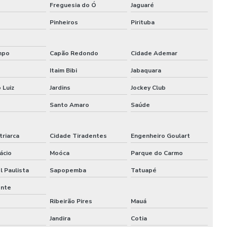
Freguesia do Ó
Jaguaré
Pinheiros
Pirituba
mpo
Capão Redondo
Cidade Ademar
Itaim Bibi
Jabaquara
 Luiz
Jardins
Jockey Club
Santo Amaro
Saúde
triarca
Cidade Tiradentes
Engenheiro Goulart
ácio
Moóca
Parque do Carmo
l Paulista
Sapopemba
Tatuapé
ente
Ribeirão Pires
Mauá
Jandira
Cotia