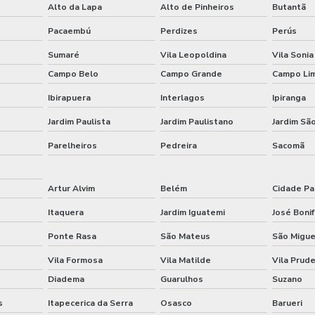
Alto da Lapa
Alto de Pinheiros
Butantã
Pacaembú
Perdizes
Perús
Sumaré
Vila Leopoldina
Vila Sonia
Campo Belo
Campo Grande
Campo Li
Ibirapuera
Interlagos
Ipiranga
Jardim Paulista
Jardim Paulistano
Jardim São
Parelheiros
Pedreira
Sacomã
Artur Alvim
Belém
Cidade Pa
Itaquera
Jardim Iguatemi
José Bonif
Ponte Rasa
São Mateus
São Migue
Vila Formosa
Vila Matilde
Vila Prud
Diadema
Guarulhos
Suzano
s
Itapecerica da Serra
Osasco
Barueri