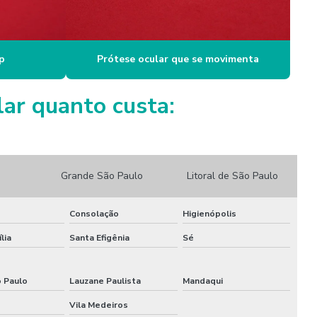
Prótese de olho preço
Prótese de olhos em campinas
p
Prótese ocular que se movimenta
ar quanto custa:
Grande São Paulo
Litoral de São Paulo
Consolação
Higienópolis
lia
Santa Efigênia
Sé
o Paulo
Lauzane Paulista
Mandaqui
Vila Medeiros