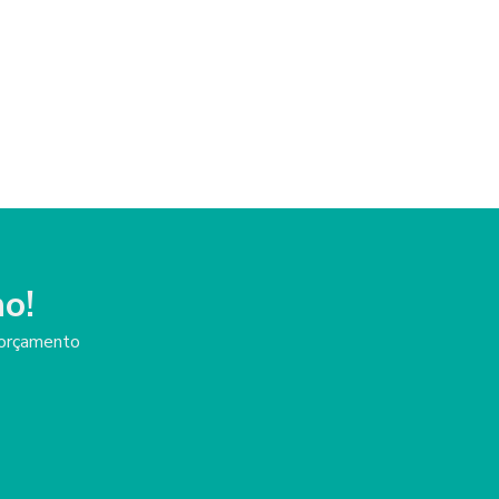
Lentes esclerais valor
Preço de prótese ocular
Prótese globo ocular
Prótese ocular
Prótese ocular para acidentados
Prótese ocular em campinas
o!
Prótese ocular para criança
m orçamento
Prótese ocular individualizada
Prótese ocular infantil
Protese ocular sob medida
Prótese ocular com movimento