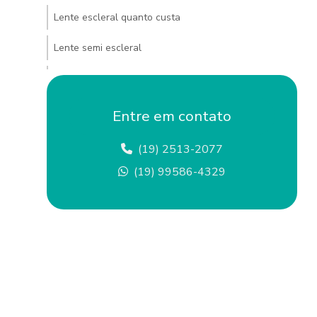
Lente escleral quanto custa
Lente semi escleral
Lentes esclerais campinas
Lentes esclerais coloridas
Entre em contato
Lentes esclerais comprar
(19) 2513-2077
Lentes esclerais custo
(19) 99586-4329
Lentes esclerais e semi esclerais
Lentes esclerais onde encontrar
Lentes esclerais preço
Lentes esclerais em sp