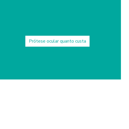
ular infantil
Protese ocular sob medida
 movimento
Prótese ocular com movimento preço
ra olho atrofiado
Prótese ocular onde comprar
ular preço
Prótese ocular quanto custa
ar que se movimenta
Prótese ocular em sp
reço
Prótese ocular de vidro
Prótese para olho
olho preço
Prótese de olhos em campinas