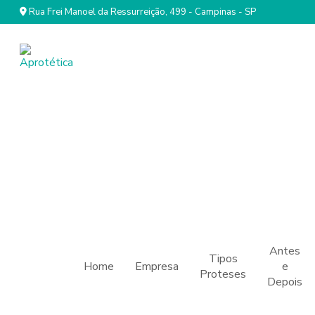
Rua Frei Manoel da Ressurreição, 499 - Campinas - SP
Antes
Tipos
Home
Empresa
e
Proteses
Depois