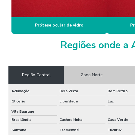
Prótese ocular de vidro
Pr
Regiões onde a 
Região Central
Zona Norte
Aclimação
Bela Vista
Bom Retiro
Glicério
Liberdade
Luz
Vila Buarque
Brasilândia
Cachoeirinha
Casa Verde
Santana
Tremembé
Tucuruvi