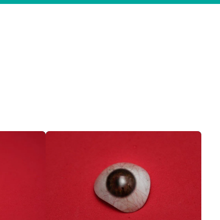
Prótese ocular com movimento preço
Prótese ocular para olho atrofiado
Prótese ocular onde comprar
Prótese ocular preço
Prótese ocular quanto custa
Prótese ocular que se movimenta
Prótese ocular em sp
Prótese ocular sp preço
Prótese ocular de vidro
Prótese para olho