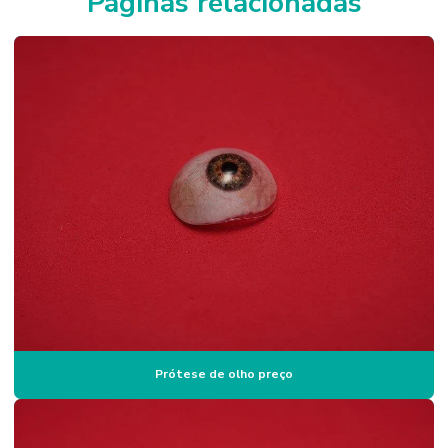
Páginas relacionadas
Preço de prótese ocular
Prótese globo ocular
Prótese ocular
Prótese ocular para acidentados
Prótese ocular em campinas
Prótese ocular para criança
Prótese ocular individualizada
Prótese ocular infantil
Protese ocular sob medida
Prótese ocular com movimento
Prótese de olho preço
Prótese ocular com movimento preço
Prótese ocular para olho atrofiado