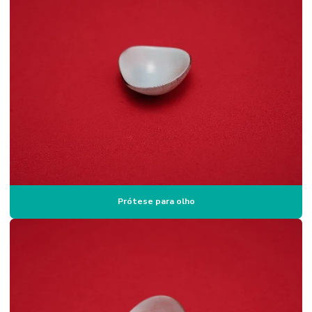
Prótese ocular onde comprar
Prótese ocular preço
Prótese ocular quanto custa
Prótese ocular que se movimenta
Prótese ocular em sp
Prótese ocular sp preço
Prótese ocular de vidro
Prótese para olho
Prótese para olho
Prótese de olho preço
Prótese de olhos em campinas