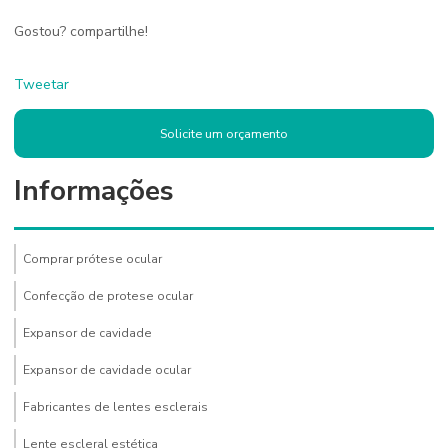
Gostou? compartilhe!
Tweetar
Solicite um orçamento
Informações
Comprar prótese ocular
Confecção de protese ocular
Expansor de cavidade
Expansor de cavidade ocular
Fabricantes de lentes esclerais
Lente escleral estética