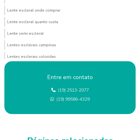
Lente escleral onde comprar
Lente escleral quanto custa
Lente semi escleral
Lentes esclerais campinas
Lentes esclerais coloridas
Lentes esclerais comprar
Entre em contato
Lentes esclerais custo
(19) 2513-2077
Lentes esclerais e semi esclerais
(19) 99586-4329
Lentes esclerais onde encontrar
Lentes esclerais preço
Lentes esclerais em sp
Lentes esclerais valor