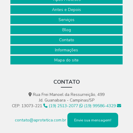
Antes e Depois
Serviços
Blog
Contato
Informações
Mapa do site
CONTATO
Rua Frei Manoel da Ressurreição, 499
Jd. Guanabara - Campinas/SP
CEP: 13073-221
(19) 2513-2077
(19) 99586-4329
contato@aprotetica.com.br
Envie sua mensagem!