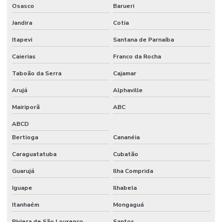
Osasco
Barueri
Jandira
Cotia
Itapevi
Santana de Parnaíba
Caierias
Franco da Rocha
Taboão da Serra
Cajamar
Arujá
Alphaville
Mairiporã
ABC
ABCD
Bertioga
Cananéia
Caraguatatuba
Cubatão
Guarujá
Ilha Comprida
Iguape
Ilhabela
Itanhaém
Mongaguá
Riviera de São Lourenço
Santos