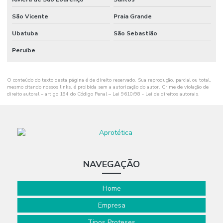
São Vicente
Praia Grande
Ubatuba
São Sebastião
Peruíbe
O conteúdo do texto desta página é de direito reservado. Sua reprodução, parcial ou total,
mesmo citando nossos links, é proibida sem a autorização do autor. Crime de violação de
direito autoral – artigo 184 do Código Penal –
Lei 9610/98 - Lei de direitos autorais
.
NAVEGAÇÃO
Home
Empresa
Tipos Proteses