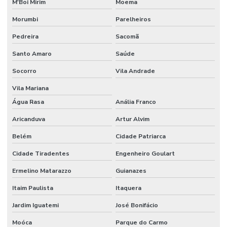
M'Boi Mirim
Moema
Morumbi
Parelheiros
Pedreira
Sacomã
Santo Amaro
Saúde
Socorro
Vila Andrade
Vila Mariana
Água Rasa
Anália Franco
Aricanduva
Artur Alvim
Belém
Cidade Patriarca
Cidade Tiradentes
Engenheiro Goulart
Ermelino Matarazzo
Guianazes
Itaim Paulista
Itaquera
Jardim Iguatemi
José Bonifácio
Moóca
Parque do Carmo