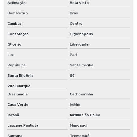
Aclimação
Bela Vista
Bom Retiro
Brás
Cambuci
Centro
Consolação
Higienópolis
Glicério
Liberdade
Luz
Pari
República
Santa Cecília
Santa Efigênia
Sé
Vila Buarque
Brasilândia
Cachoeirinha
Casa Verde
Imirim
Jaçanã
Jardim São Paulo
Lauzane Paulista
Mandaqui
Santana
Tremembé