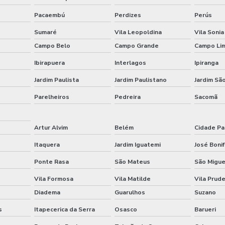
Pacaembú
Perdizes
Perús
Sumaré
Vila Leopoldina
Vila Sonia
Campo Belo
Campo Grande
Campo Li
Ibirapuera
Interlagos
Ipiranga
Jardim Paulista
Jardim Paulistano
Jardim São
Parelheiros
Pedreira
Sacomã
Artur Alvim
Belém
Cidade Pa
Itaquera
Jardim Iguatemi
José Bonif
Ponte Rasa
São Mateus
São Migue
Vila Formosa
Vila Matilde
Vila Prud
Diadema
Guarulhos
Suzano
s
Itapecerica da Serra
Osasco
Barueri