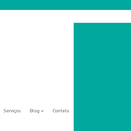
Comprar prótese ocular
Expansor de cav
Lente escle
Lente escleral quanto cu
Lentes esclerais colorid
Lentes esclerais e
Lentes esclerais preç
Preço de prótese 
Serviços
Blog
Contato
Prótese ocular 
Prótese ocular