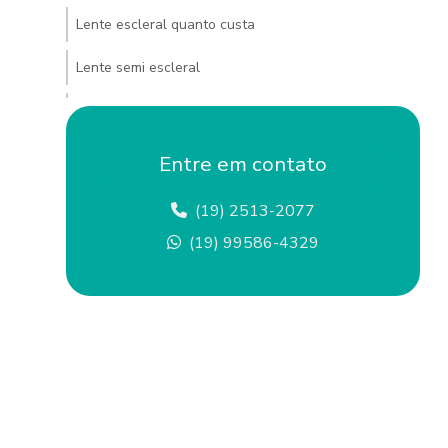
Lente escleral quanto custa
Lente semi escleral
Lentes esclerais campinas
Lentes esclerais coloridas
Entre em contato
Lentes esclerais comprar
(19) 2513-2077
Lentes esclerais custo
(19) 99586-4329
Lentes esclerais e semi esclerais
Lentes esclerais onde encontrar
Lentes esclerais preço
Lentes esclerais em sp