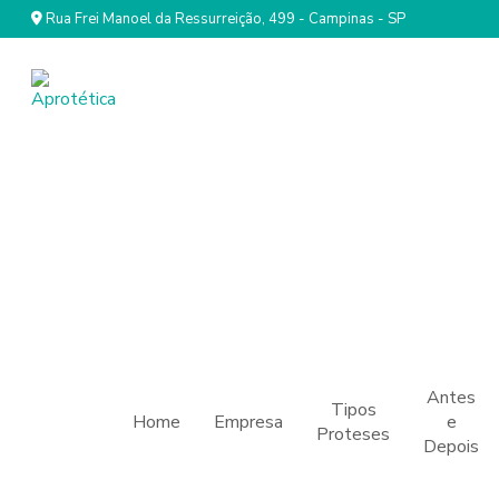
Rua Frei Manoel da Ressurreição, 499 - Campinas - SP
Antes
Tipos
Home
Empresa
e
Proteses
Depois