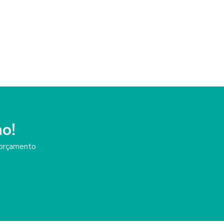
Lentes esclerais valor
Preço de prótese ocular
Prótese globo ocular
Prótese ocular
Prótese ocular para acidentados
Prótese ocular em campinas
o!
Prótese ocular para criança
m orçamento
Prótese ocular individualizada
Prótese ocular infantil
Protese ocular sob medida
Prótese ocular com movimento