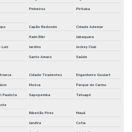
Pinheiros
Pirituba
mpo
Capão Redondo
Cidade Ademar
Itaim Bibi
Jabaquara
 Luiz
Jardins
Jockey Club
Santo Amaro
Saúde
triarca
Cidade Tiradentes
Engenheiro Goulart
ácio
Moóca
Parque do Carmo
l Paulista
Sapopemba
Tatuapé
ente
Ribeirão Pires
Mauá
Jandira
Cotia