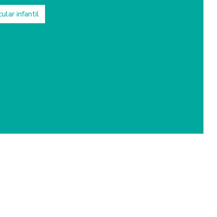
ular infantil
Protese ocular sob medida
 movimento
Prótese ocular com movimento preço
ra olho atrofiado
Prótese ocular onde comprar
ular preço
Prótese ocular quanto custa
ar que se movimenta
Prótese ocular em sp
reço
Prótese ocular de vidro
Prótese para olho
olho preço
Prótese de olhos em campinas