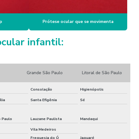
Prótese de olho preço
Prótese de olhos em campinas
p
Prótese ocular que se movimenta
ular infantil:
Grande São Paulo
Litoral de São Paulo
Consolação
Higienópolis
lia
Santa Efigênia
Sé
o Paulo
Lauzane Paulista
Mandaqui
Vila Medeiros
Freguesia do Ó
Jaguaré