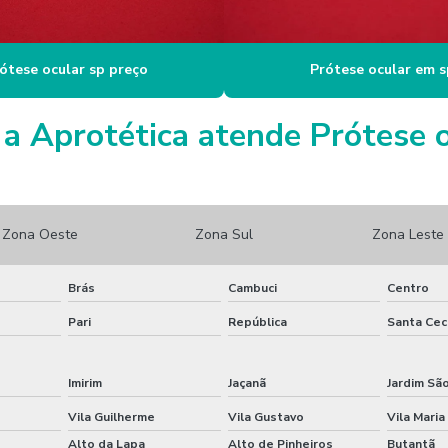
ótese ocular sp preço
Prótese ocular em s
a Aprotética atende Prótese oc
Zona Oeste
Zona Sul
Zona Leste
Brás
Cambuci
Centro
Pari
República
Santa Cecí
Imirim
Jaçanã
Jardim Sã
Vila Guilherme
Vila Gustavo
Vila Maria
Alto da Lapa
Alto de Pinheiros
Butantã