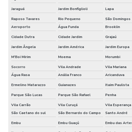
Jaraguá
Jardim Bonfiglioli
Lapa
Raposo Tavares
Rio Pequeno
São Domingos
Aeroporto
Água Funda
Brooklin
Cidade Dutra
Cidade Jardim
Grajaú
Jardim Ângela
Jardim América
Jardim Europa
M'Boi Mirim
Moema
Morumbi
Socorro
Vila Andrade
Vila Mariana
Água Rasa
Anália Franco
Aricanduva
Ermelino Matarazzo
Guianazes
Itaim Paulista
Parque São Lucas
Parque São Rafael
Penha
Vila Carrão
Vila Curuçá
Vila Esperança
São Caetano do sul
São Bernardo do Campo
Santo André
Embu
Embu Guaçú
Embu das Arte