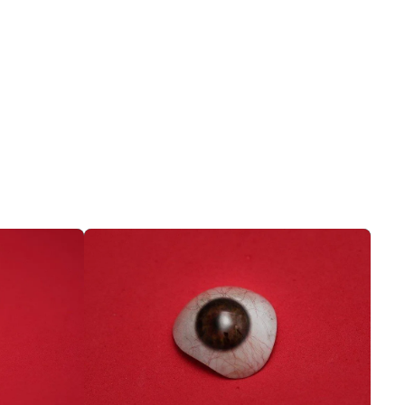
Prótese ocular com movimento preço
Prótese ocular para olho atrofiado
Prótese ocular onde comprar
Prótese ocular preço
Prótese ocular quanto custa
Prótese ocular que se movimenta
Prótese ocular em sp
Prótese ocular sp preço
Prótese ocular de vidro
Prótese para olho