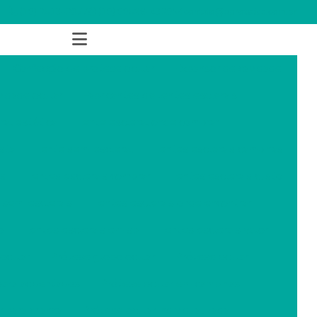
(19) 2513-2077
(19) 99586-4329
contato@aprotetica.com.br
Confecção de protese ocular
Expansor de cavidade
idade ocular
Fabricantes de lentes esclerais
ral estética
Lente escleral onde comprar
sta
Lente semi escleral
Lentes esclerais campinas
as
Lentes esclerais comprar
Lentes esclerais custo
 semi esclerais
Lentes esclerais onde encontrar
o
Lentes esclerais em sp
Lentes esclerais valor
ocular
Prótese globo ocular
Prótese ocular
para acidentados
Prótese ocular em campinas
 para criança
Prótese ocular individualizada