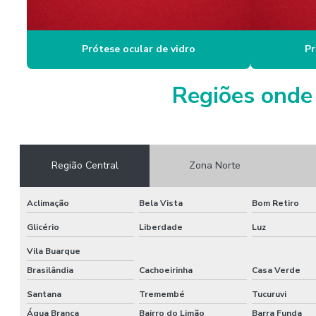
Prótese ocular de vidro
Pr
Regiões onde 
Região Central
Zona Norte
Aclimação
Bela Vista
Bom Retiro
Glicério
Liberdade
Luz
Vila Buarque
Brasilândia
Cachoeirinha
Casa Verde
Santana
Tremembé
Tucuruvi
Água Branca
Bairro do Limão
Barra Funda